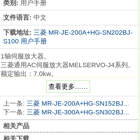
类别:
用户手册
文件语言:
中文
下载地址:
三菱 MR-JE-200A+HG-SN202BJ-
S100 用户手册
1轴伺服放大器。
三菱通用AC伺服放大器MELSERVO-J4系列。
额定输出：7.0kw。
接口：SSCNETⅢ/H。
查看更多……
电源：三相AC200V。
支持SSCNETⅢ/H的伺服放大器。
上一条:
三菱 MR-JE-200A+HG-SN152BJ...
可组建使用高速串行光通讯的完全同步系统。
下一条:
三菱 MR-JE-300A+HG-SN302BJ...
可与伺服系统控制器组合，大化发挥伺服系统
相关产品
的功能性能。
通过电机提升机械性能
MR-JE-200A+HG-
相关下载