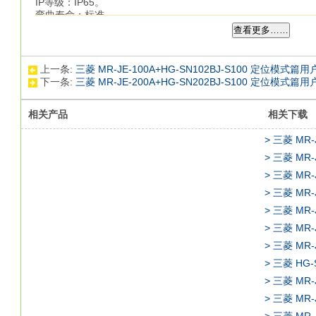
IP等级：IP65。
弯曲寿命：标准。
电机电源用电缆，用于HF-KP/HF-MP系列(电机轴同侧引出)
查看更多……
MELSERVO-J3系列。
额定输出：11.0kw。
接口类型：CC-Link通讯型(内置定位功能)
MR-JE-200A+HG-SN1
上一条:
三菱 MR-JE-100A+HG-SN102BJ-S100 定位模式篇
电源规格：三相AC400V。
下一条:
三菱 MR-JE-200A+HG-SN202BJ-S100 定位模式篇
通过在定位表中设定位置和转速数据并接收来自主控制器的启动
定位表中位置和转速等数据的设置以及启停操作均可通过CC-Lin
相关产品
相关下载
通过使用MR-J3-D01扩展IO单元，可通过DI/O指令来进行定
(当使用MR-J3-D01时不能进行CC-Link通讯)。
> 三菱 MR-
使用带内置定位功能的伺服放大器，可通过CC-Link通讯设置位置和
Ver.1.10)
> 三菱 MR-
可通过CC-Link 通讯实现启动，停止和监视等操作。
串行通讯减少配线。
通过CC-Link通讯可构建分布式伺服控制系统。
参数单元MR-PRU03(选件)使参数设置，运行和更加简便。
该伺服放大器可用于速度控制操作。
当两个站都被占用时可通过远程寄存器直接设置转速指令。1轴
三菱通用AC伺服放大器MELSERVO-J4系列。
额定输出：0.2kw。
> 三菱 HG
接口：SSCNETⅢ/H。
电源：三相AC200V或单相AC200V电源。
单相AC200V0.75kW以下的伺服放大器。
> 三菱 MR-
支持SSCNETⅢ/H的伺服放大器。