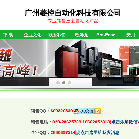
广州菱控自动化科技有限公司
专业销售三菱自动化产品
下 载
企业文化
联系我们
欧姆龙
Pro-Face
安川
销售QQ：
800820880
销售电话：
020-28625769 18602052818(
点击添加微信
)
企业QQ：
2880397514