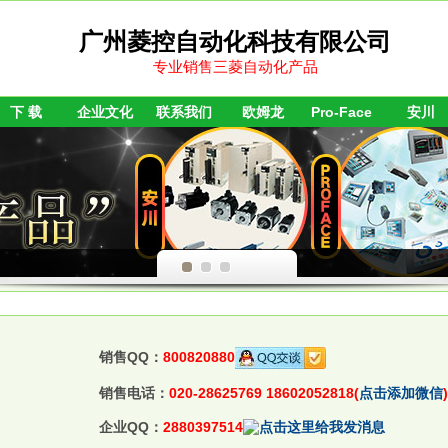
广州菱控自动化科技有限公司
专业销售三菱自动化产品
下 载
企业文化
联系我们
欧姆龙
Pro-Face
安川
销售QQ：
800820880
销售电话：
020-28625769 18602052818(
点击添加微信
)
企业QQ：
2880397514