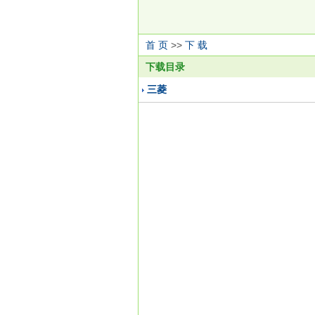
首 页
>>
下 载
下载目录
三菱