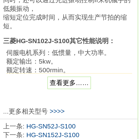
低频振动，
缩短定位完成时间，从而实现生产节拍的缩
短。
三菱HG-SN102J-S100其它性能说明：
伺服电机系列：低惯量，中大功率。
额定输出：5kw。
额定转速：500rmin。
电磁制动器：有。
查看更多……
轴端规格：标准（直轴）。
电压：400V级。
特点：低惯量适用于高速高加减速运行场合
...更多相关型号
>>>>
三菱G-N02J-00。
IP等级：IP67。
上一条:
HG-SN52J-S100
应用示例：
下一条:
HG-SN152J-S100